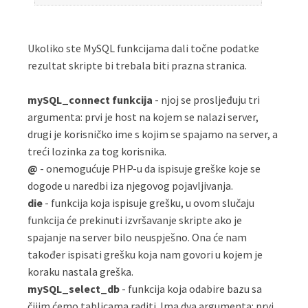
Ukoliko ste MySQL funkcijama dali točne podatke
rezultat skripte bi trebala biti prazna stranica.
mySQL_connect funkcija
- njoj se prosljeđuju tri
argumenta: prvi je host na kojem se nalazi server,
drugi je korisničko ime s kojim se spajamo na server, a
treći lozinka za tog korisnika.
@
- onemogućuje PHP-u da ispisuje greške koje se
dogode u naredbi iza njegovog pojavljivanja.
die
- funkcija koja ispisuje grešku, u ovom slučaju
funkcija će prekinuti izvršavanje skripte ako je
spajanje na server bilo neuspješno. Ona će nam
također ispisati grešku koja nam govori u kojem je
koraku nastala greška.
mySQL_select_db
- funkcija koja odabire bazu sa
čijim ćemo tablicama raditi. Ima dva argumenta: prvi