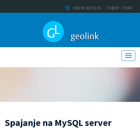
English
/
Srpski
+381 60 305 52 05
Spajanje na MySQL server