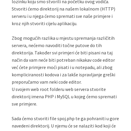
lozinku koju smo stvorili na početku ovog vodiča.
Stvoriti ćemo direktorij na našem lokalnom (HTTP)
serveru i u njega ćemo spremati sve naše primjere i
kroz njih stvoriti cijelu aplikaciju.
Zbog mogućih razlika u mjestu spremanja različitih
servera, nećemo navoditi točne putove do tih
direktorija. Također svi primjeri će biti pisani na taj
način da vam neće biti potreban nikakav code editor
već ćete primjere moći pisati i u notepadu, ali zbog
kompliciranosti kodova i za lakše ispravljanje greški
preporučamo vam neki code editor.
U svojem web root folderu web servera stvorite
direktorij imena PHP i MySQL u kojeg ćemo spremati
sve primjere.
Sada ćemo stvoriti file spoj.php te ga pohraniti u gore
navedeni direktorij. U njemu će se nalaziti kod koji će