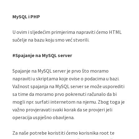
MySQL i PHP
U ovim i sljedećim primjerima napraviti ćemo HTML
sučelje na bazu koju smo već stvorili.
#Spajanje na MySQL server
Spajanje na MySQL server je prvo što moramo
napraviti u skriptama koje ovise o podacima u bazi.
Važnost spajanja na MySQL server se može usporediti
sa time da moramo prvo pokrenuti računalo da bi
mogli npr. surfati internetom na njemu. Zbog toga je
važno provjeravati svaki korak da se provjeri jeli
operacija uspješno obavljena.
Za naše potrebe koristiti ćemo korisnika root te