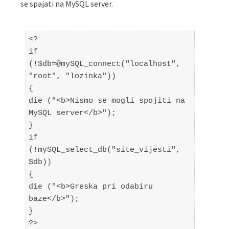
se spajati na MySQL server.
<?
if
(!$db=@mySQL_connect("localhost",
"root", "lozinka"))
{
die ("<b>Nismo se mogli spojiti na
MySQL server</b>");
}
if
(!mySQL_select_db("site_vijesti",
$db))
{
die ("<b>Greska pri odabiru
baze</b>");
}
?>