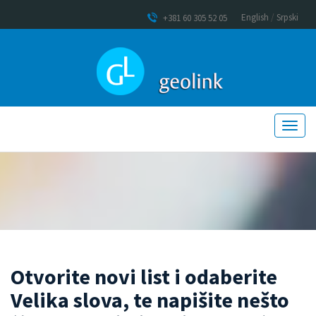
English
/
Srpski
+381 60 305 52 05
Otvorite novi list i odaberite
Velika slova, te napišite nešto