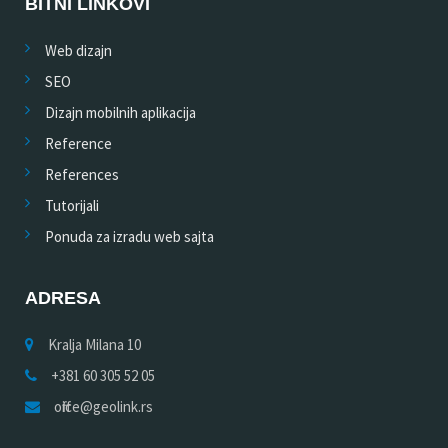
BITNI LINKOVI
Web dizajn
SEO
Dizajn mobilnih aplikacija
Reference
References
Tutorijali
Ponuda za izradu web sajta
ADRESA
Kralja Milana 10
+381 60 305 52 05
office@geolink.rs