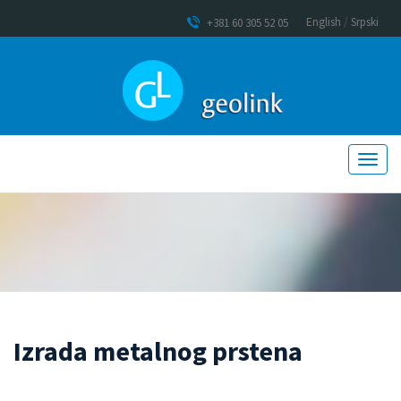
English
/
Srpski
+381 60 305 52 05
Izrada metalnog prstena