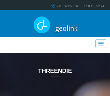
English
/
Srpski
+381 60 305 52 05
THREENDIE