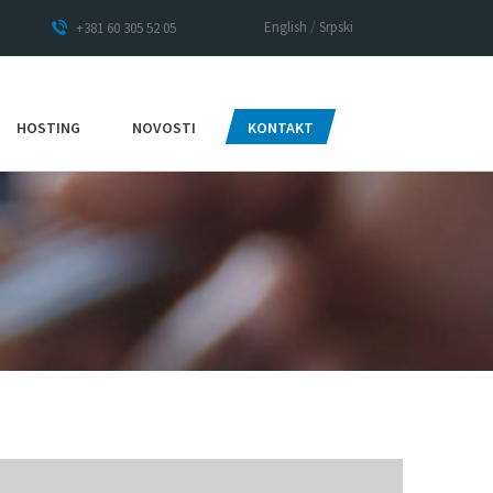
English
/
Srpski
+381 60 305 52 05
HOSTING
NOVOSTI
KONTAKT