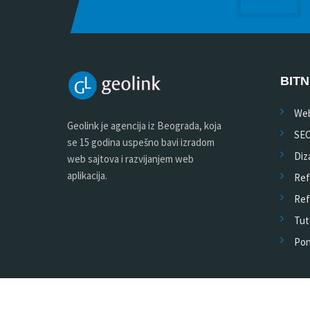
BITN
Web
Geolink je agencija iz Beograda, koja
SE
se 15 godina uspešno bavi izradom
Diza
web sajtova i razvijanjem web
aplikacija.
Ref
Ref
Tuto
Pon