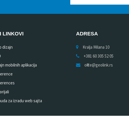
I LINKOVI
ADRESA
 dizajn
Kralja Milana 10
O
+381 60 305 52 05
jn mobilnih aplikacija
office@geolink.rs
erence
erences
rijali
uda za izradu web sajta