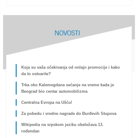
Koja su vaša očekivanja od onlajn promocije i kako
da to ostvarite?
Trka oko Kalemegdana sećanje na vreme kada je
Beograd bio centar automobilizma
Centralna Evropa na Ušću!
Za pobedu i vredne nagrade do Đurđevih Stupova
Wikipedia na srpskom jeziku obeležava 13.
rođendan