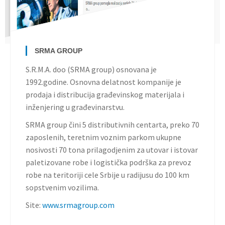
SRMA GROUP
S.R.M.A. doo (SRMA group) osnovana je
1992.godine. Osnovna delatnost kompanije je
prodaja i distribucija građevinskog materijala i
inženjering u građevinarstvu.
SRMA group čini 5 distributivnih centarta, preko 70
zaposlenih, teretnim voznim parkom ukupne
nosivosti 70 tona prilagodjenim za utovar i istovar
paletizovane robe i logistička podrška za prevoz
robe na teritoriji cele Srbije u radijusu do 100 km
sopstvenim vozilima.
Site:
www.srmagroup.com