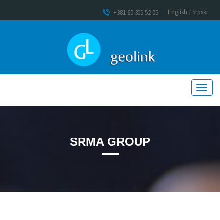
English
/
Srpski
+381 60 305 52 05
SRMA GROUP