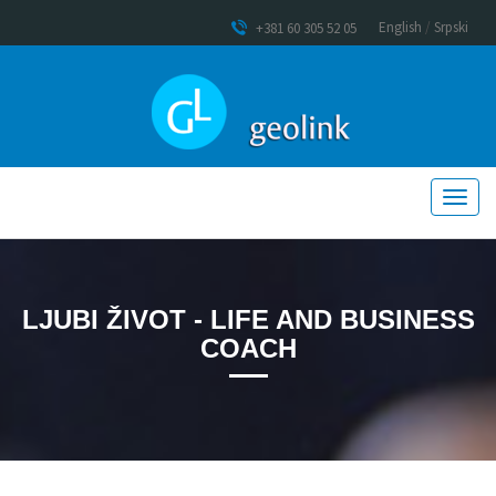
English
/
Srpski
+381 60 305 52 05
LJUBI ŽIVOT - LIFE AND BUSINESS
COACH