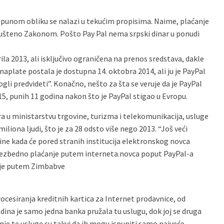
 punom obliku se nalazi u tekućim propisima. Naime, plaćanje
dopušteno Zakonom. Pošto Pay Pal nema srpski dinar u ponudi
rila 2013, ali isključivo ograničena na prenos sredstava, dakle
naplate postala je dostupna 14. oktobra 2014, ali ju je PayPal
gli predvideti”. Konačno, nešto za šta se veruje da je PayPal
5, punih 11 godina nakon što je PayPal stigao u Evropu.
a u ministarstvu trgovine, turizma i telekomunikacija, usluge
miliona ljudi, što je za 28 odsto više nego 2013. “Još veći
ine kada će pored stranih institucija elektronskog novca
 bezbedno plaćanje putem interneta.novca poput PayPal-a
anje putem Zimbabve
esiranja kreditnih kartica za Internet prodavnice, od
dina je samo jedna banka pružala tu uslugu, dok joj se druga
nje te usluge su takvi da ih mogu ispuniti samo najveće