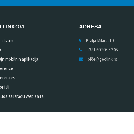
I LINKOVI
ADRESA
 dizajn
Kralja Milana 10
O
+381 60 305 52 05
jn mobilnih aplikacija
office@geolink.rs
erence
erences
rijali
uda za izradu web sajta
| All Rights Reserved - Adresa: Kralja Milana 10, Beograd, Srbija | mob:
+381 60 305