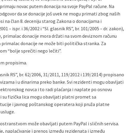
 primaju novac putem donacija na svoje PayPal račune. Na
en odgovor da se donacije još uvek ne mogu primati zbog naših
si na član 8. deceniju starog Zakona o donacijama i
1 – ispr. i 36/2002 i “Sl. glasnik RS”, br. 101/2005 – dr. zakon),
je, primalac donacije mora držati na svom deviznom računu
primalac donacije ne može biti politička stranka. Za
m “bolje sprečiti nego lečiti”.
im propisima.
nik RS”, br. 62/2006, 31/2011, 119/2012 i 139/2014) propisano
vizama i u dinarima preko banke. Svi rezidenti mogu obavljati
ektronskog novca i to radi plaćanja i naplate po osnovu
i su fizička lica mogu obavljati platni promet sa
tucije i javnog poštanskog operatera koji pruža platne
 usluge.
nostranstvom može obavljati putem PayPal i sličnih servisa.
e, naplaćivanje i prenos između rezidenata i između