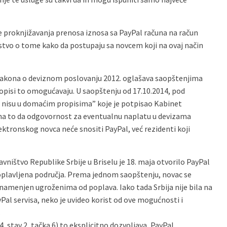
proknjižavanja prenosa iznosa sa PayPal računa na račun
stvo o tome kako da postupaju sa novcem koji na ovaj način
Zakona o deviznom poslovanju 2012. oglašava saopštenjima
ropisi to omogućavaju. U saopštenju od 17.10.2014, pod
 nisu u domaćim propisima” koje je potpisao Kabinet
i na to da odgovornost za eventualnu naplatu u devizama
ektronskog novca neće snositi PayPal, već rezidenti koji
ništvo Republike Srbije u Briselu je 18. maja otvorilo PayPal
 poplavljena područja. Prema jednom saopštenju, novac se
 namenjen ugroženima od poplava. Iako tada Srbija nije bila na
al servisa, neko je uvideo korist od ove mogućnosti i
.
 stav 2, tačka 6) to eksplicitno dozvoljava, PayPal