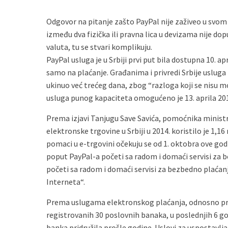
Odgovor na pitanje zašto PayPal nije zaživeo u svom
između dva fizička ili pravna lica u devizama nije 
valuta, tu se stvari komplikuju.
PayPal usluga je u Srbiji prvi put bila dostupna 10. ap
samo na plaćanje. Građanima i privredi Srbije usluga 
ukinuo već trećeg dana, zbog “razloga koji se nisu mo
usluga punog kapaciteta omogućeno je 13. aprila 201
Prema izjavi Tanjugu Save Savića, pomoćnika ministr
elektronske trgovine u Srbiji u 2014. koristilo je 1,16 
pomaci u e-trgovini očekuju se od 1. oktobra ove god
poput PayPal-a početi sa radom i domaći servisi za
početi sa radom i domaći servisi za bezbedno plać
Interneta“.
Prema uslugama elektronskog plaćanja, odnosno proc
registrovanih 30 poslovnih banaka, u poslednjih 6 go
banka pridružila prošle godine. Uslovi za uspostavlja