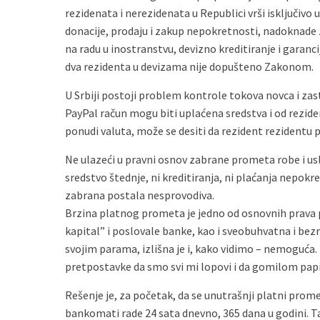
rezidenata i nerezidenata u Republici vrši isključivo
donacije, prodaju i zakup nepokretnosti, nadoknade 
na radu u inostranstvu, devizno kreditiranje i garan
dva rezidenta u devizama nije dopušteno Zakonom.
U Srbiji postoji problem kontrole tokova novca i za
PayPal račun mogu biti uplaćena sredstva i od rezide
ponudi valuta, može se desiti da rezident rezidentu 
Ne ulazeći u pravni osnov zabrane prometa robe i usl
sredstvo štednje, ni kreditiranja, ni plaćanja nepokr
zabrana postala nesprovodiva.
Brzina platnog prometa je jedno od osnovnih prava pr
kapital” i poslovale banke, kao i sveobuhvatna i bezr
svojim parama, izlišna je i, kako vidimo – nemoguća.
pretpostavke da smo svi mi lopovi i da gomilom pap
Rešenje je, za početak, da se unutrašnji platni prom
bankomati rade 24 sata dnevno, 365 dana u godini. Ta