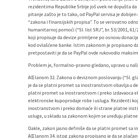
rezidentima Republike Srbije još uvek ne dopušta da
pitanje zašto je to tako, od PayPal servisa je dobij
“zakona i finansijskih propisa”. To se verovatno odno
humanitarnoj pomoći (“Sl. list SRJ”, br. 53/2001, 61/200
koji propisuje da devize primljene po osnovu donaci
kod ovlašćene banke. Istim zakonom je propisano da 
pretpostaviti je da se PayPal ovde rukovodio maksimo
Problem je, formalno-pravno gledano, upravo u naš
ÄŒlanom 32. Zakona o deviznom poslovanju (“Sl. glas
je da se platni promet sa inostranstvom obavlja u de
platni promet sa inostranstvom i preko izdavaoca el
elektronske kupoprodaje robe i usluga. Rezidenti koj
inostranstvom i preko domaće ili strane platne insti
usluge, u skladu sa zakonom kojim se uređuju platne
Dakle, zakon jasno definiše da se platni promet sa i
ÄŒlanom 34. istog zakona propisano je da se plaćanj