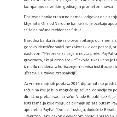
kompanije, sa velikim godišnjim prometom novca.
Poslovne banke trenutno nemaju odgovor na pitanje 
klijenata. One od Narodne banke Srbije očekuju uput
stiže na račune rezidenata Srbije.
Narodna banka Srbije se o ovom pitanju od izmena 
gotovo identične sadržine: zakonski okvir postoji, p
naslovom “Prepreke za prijem novca preko PayPal-a
guvernera, eksplicitno stoji: “Takođe, ukazivano je 
između rezidenata korišćenjem servisa institucije el
učestvuju u takvoj transakciji”.
Za vreme majskih poplava 2014. diplomatsko predstav
račun na koji je bilo moguće uplaćivati donacije za
direktno prebacivao na račun Vlade Republike Srbije
listi zemalja koje mogu da primaju uplate putem PayP
upotrebio PayPal “Donate” uslugu, doduše iz Brisela
Trenutno, iako Zakon o deviznom poslovanju (član 34,