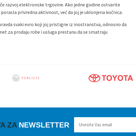
če razvoj elektronske trgovine. Ako jedne godine ostvarite
 porasla privredna aktivnost, već da joj je uklonjena kočnica.
ravda svaki evro koji joj pristigne iz inostranstva, odnosno da
rnet za prodaju robe i usluga prestanu da se smatraju
VA ZA
NEWSLETTER