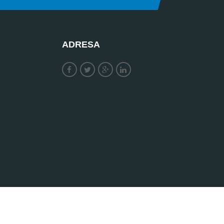
ADRESA
 52 05
| email:
office@geolink.rs