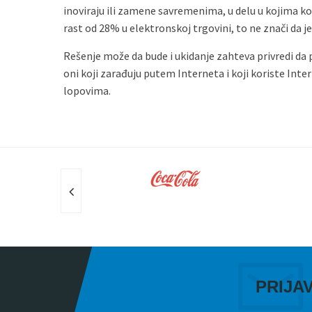
inoviraju ili zamene savremenima, u delu u kojima ko
rast od 28% u elektronskoj trgovini, to ne znači da je
Rešenje može da bude i ukidanje zahteva privredi da p
oni koji zarađuju putem Interneta i koji koriste Inte
lopovima.
PRIJA