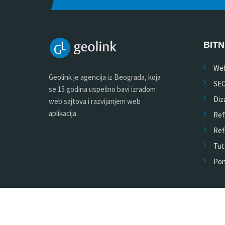
BITN
Web
Geolink je agencija iz Beograda, koja
SE
se 15 godina uspešno bavi izradom
Diza
web sajtova i razvijanjem web
aplikacija.
Ref
Ref
Tuto
Pon
©2026 Web dizajn Geolink studio