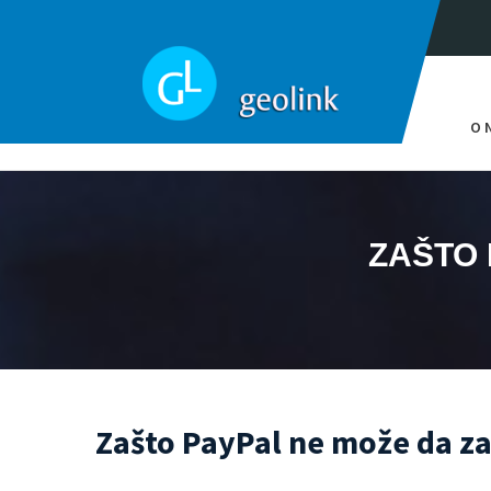
O 
ZAŠTO 
Zašto PayPal ne može da zaž