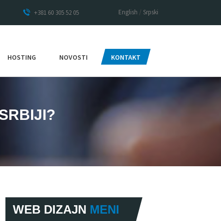
English
/
Srpski
+381 60 305 52 05
HOSTING
NOVOSTI
KONTAKT
SRBIJI?
WEB DIZAJN
MENI