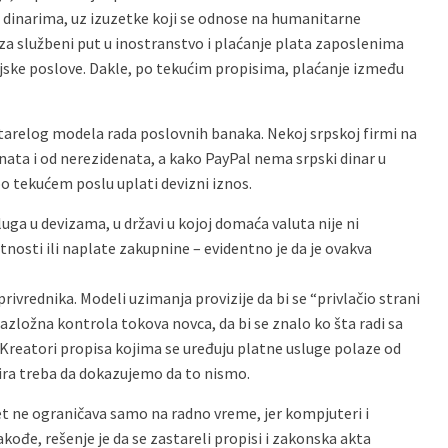
 u dinarima, uz izuzetke koji se odnose na humanitarne
za službeni put u inostranstvo i plaćanje plata zaposlenima
cijske poslove. Dakle, po tekućim propisima, plaćanje između
starelog modela rada poslovnih banaka. Nekoj srpskoj firmi na
nata i od nerezidenata, a kako PayPal nema srpski dinar u
po tekućem poslu uplati devizni iznos.
uga u devizama, u državi u kojoj domaća valuta nije ni
etnosti ili naplate zakupnine – evidentno je da je ovakva
ivrednika. Modeli uzimanja provizije da bi se “privlačio strani
azložna kontrola tokova novca, da bi se znalo ko šta radi sa
 Kreatori propisa kojima se uređuju platne usluge polaze od
ira treba da dokazujemo da to nismo.
et ne ograničava samo na radno vreme, jer kompjuteri i
kođe, rešenje je da se zastareli propisi i zakonska akta