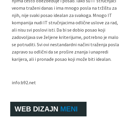
njima često obezbeđuje i posao. Iako su IT stručnjaci
veoma traženi danas i ima mnogo posla na tržištu za
njih, nije svaki posao idealan za svakoga. Mnogo IT
kompanija nudi IT stručnjacima odlične uslove za rad,
ali nisu svi poslovi isti. Da bi se dobio posao koji
zadovoljava sve željene kriterijume, potrebno je malo
se potruditi. Svi ovi nestandardni načini traženja posla
zapravo su odlični da se prošire znanja i unapredi
karijera, ali i pronađe posao koji može biti idealan.
info:b92.net
WEB DIZAJN
MENI