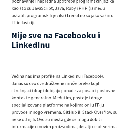
poznavanje i napredna upotreba programskih jezika
kao što su JavaScript, Java, Ruby i PHP (između
ostalih programskih jezika) trenutno su jako važni u
IT industriji.
Nije sve na Facebooku i
LinkedInu
Većina nas ima profile na LinkedInu i Facebooku i
danas su ovo dve društvene mreže preko kojih IT
stručnjaci i drugi dobijaju ponude za posao i poslovne
kontakte generalno. Međutim, postoje i druge
specijalizovane platforme na kojima oni u IT-ju
provode mnogo vremena. GitHub ili Stack Overflow su
neke od njih. Ovo su mesta gde se mogu dobiti
informacije o novim proizvodima, detalji o softverima