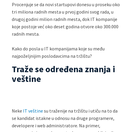
Procenjuje se da novi startupovi donesu u proseku oko
tri miliona radnih mesta u prvoj godini svog rada, u
drugoj godini milion radnih mesta, dok IT kompanije
koje postoje već oko deset godina otvore oko 300.000
radnih mesta.
Kako do posla u IT kompanijama koje su među
najpoželjnijim poslodavcima na tržištu?
Traže se određena znanja i
veštine
Neke
IT veštine
su traženije na tržištu i utiču na to da
se kandidat istakne u odnosu na druge programere,
developere i web administratore. Na primer,