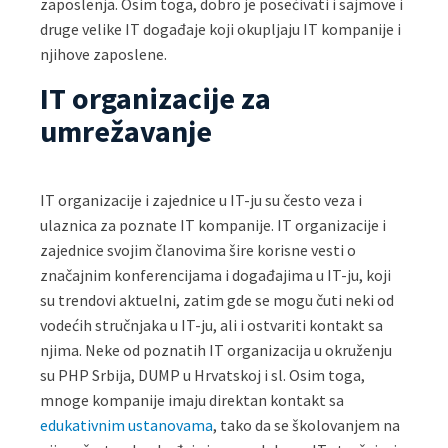
zaposlenja. Osim toga, dobro je posećivati i sajmove i
druge velike IT događaje koji okupljaju IT kompanije i
njihove zaposlene.
IT organizacije za
umrežavanje
IT organizacije i zajednice u IT-ju su često veza i
ulaznica za poznate IT kompanije. IT organizacije i
zajednice svojim članovima šire korisne vesti o
značajnim konferencijama i događajima u IT-ju, koji
su trendovi aktuelni, zatim gde se mogu čuti neki od
vodećih stručnjaka u IT-ju, ali i ostvariti kontakt sa
njima. Neke od poznatih IT organizacija u okruženju
su PHP Srbija, DUMP u Hrvatskoj i sl. Osim toga,
mnoge kompanije imaju direktan kontakt sa
edukativnim ustanovama
, tako da se školovanjem na