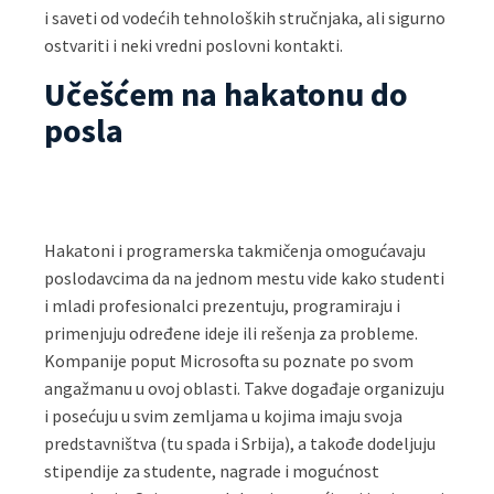
i saveti od vodećih tehnoloških stručnjaka, ali sigurno
ostvariti i neki vredni poslovni kontakti.
Učešćem na hakatonu do
posla
Hakatoni i programerska takmičenja omogućavaju
poslodavcima da na jednom mestu vide kako studenti
i mladi profesionalci prezentuju, programiraju i
primenjuju određene ideje ili rešenja za probleme.
Kompanije poput Microsofta su poznate po svom
angažmanu u ovoj oblasti. Takve događaje organizuju
i posećuju u svim zemljama u kojima imaju svoja
predstavništva (tu spada i Srbija), a takođe dodeljuju
stipendije za studente, nagrade i mogućnost