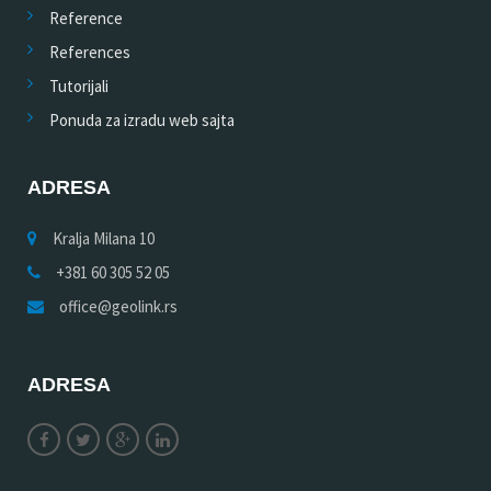
Reference
References
Tutorijali
Ponuda za izradu web sajta
ADRESA
Kralja Milana 10
+381 60 305 52 05
office@geolink.rs
ADRESA