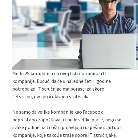
Među 25 kompanija na ovoj listi dominiraju IT
kompanije. Budući da će u naredne četiri godine
potreba za IT stručnjacima porasti za skoro
četvrtinu, ovo je očekivana statistika.
Ne samo da velike kompanije kao Facebook
neprestano zapošljavaju i nude velike plate, nego se
svake godine na tržištu pojavljuju i uspešne startup IT
kompanije, koje takođe traže dobre IT stručnjake.