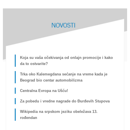
Koja su vaša očekivanja od onlajn promocije i kako
da to ostvarite?
Trka oko Kalemegdana sećanje na vreme kada je
Beograd bio centar automobilizma
Centralna Evropa na Ušću!
Za pobedu i vredne nagrade do Đurđevih Stupova
Wikipedia na srpskom jeziku obeležava 13.
rođendan