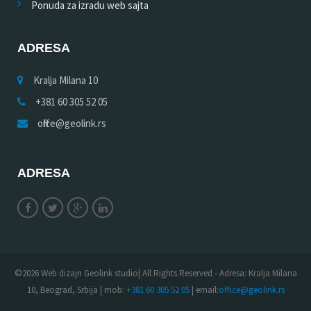
Ponuda za izradu web sajta
ADRESA
Kralja Milana 10
+381 60 305 52 05
office@geolink.rs
ADRESA
©2026 Web dizajn Geolink studio| All Rights Reserved - Adresa: Kralja Milana
10, Beograd, Srbija | mob:
+381 60 305 52 05
| email:
office@geolink.rs