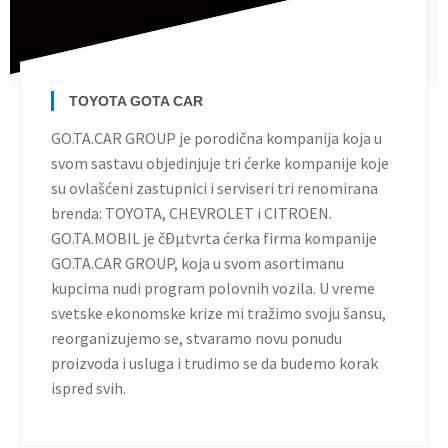
TOYOTA GOTA CAR
GO.TA.CAR GROUP je porodična kompanija koja u
svom sastavu objedinjuje tri ćerke kompanije koje
su ovlašćeni zastupnici i serviseri tri renomirana
brenda: TOYOTA, CHEVROLET i CITROEN.
GO.TA.MOBIL je čÐµtvrta ćerka firma kompanije
GO.TA.CAR GROUP, koja u svom asortimanu
kupcima nudi program polovnih vozila. U vreme
svetske ekonomske krize mi tražimo svoju šansu,
reorganizujemo se, stvaramo novu ponudu
proizvoda i usluga i trudimo se da budemo korak
ispred svih.